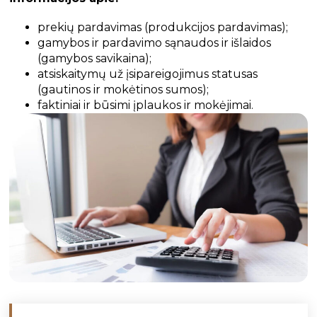
prekių pardavimas (produkcijos pardavimas);
gamybos ir pardavimo sąnaudos ir išlaidos
(gamybos savikaina);
atsiskaitymų už įsipareigojimus statusas
(gautinos ir mokėtinos sumos);
faktiniai ir būsimi įplaukos ir mokėjimai.