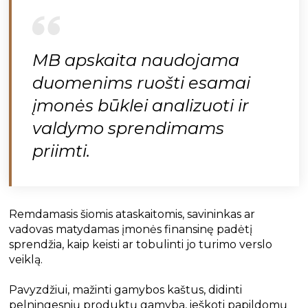
MB apskaita naudojama
duomenims ruošti esamai
įmonės būklei analizuoti ir
valdymo sprendimams
priimti.
Remdamasis šiomis ataskaitomis, savininkas ar
vadovas matydamas įmonės finansinę padėtį
sprendžia, kaip keisti ar tobulinti jo turimo verslo
veiklą.
Pavyzdžiui, mažinti gamybos kaštus, didinti
pelningesnių produktų gamybą, ieškoti papildomų